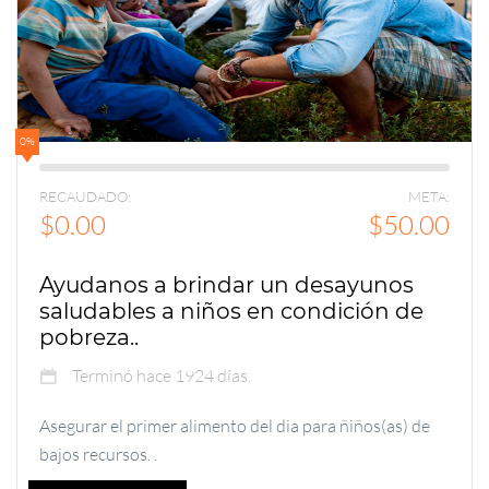
0%
RECAUDADO:
META:
$0.00
$50.00
Ayudanos a brindar un desayunos
saludables a niños en condición de
pobreza..
Terminó hace 1924 días.
Asegurar el primer alimento del dia para ñiños(as) de
bajos recursos. .