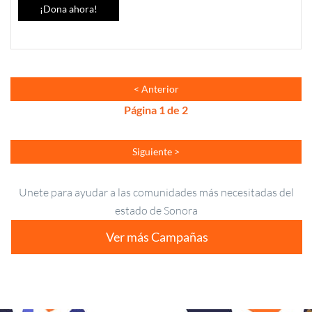
¡Dona ahora!
Página
1
de
2
Unete para ayudar a las comunidades más necesitadas del
estado de Sonora
Ver más Campañas