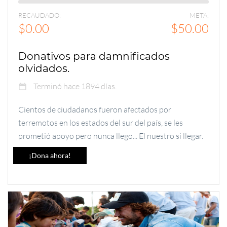
RECAUDADO:
META:
$0.00
$50.00
Donativos para damnificados
olvidados.
Terminó hace 1894 días.
Cientos de ciudadanos fueron afectados por
terremotos en los estados del sur del país, se les
prometió apoyo pero nunca llego... El nuestro si llegar.
¡Dona ahora!