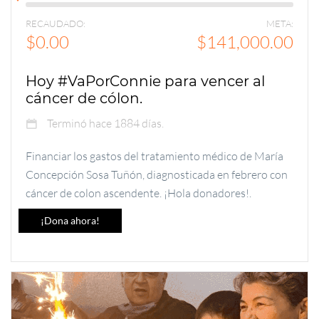
RECAUDADO:
META:
$0.00
$141,000.00
Hoy #VaPorConnie para vencer al
cáncer de cólon.
Terminó hace 1884 días.
Financiar los gastos del tratamiento médico de María
Concepción Sosa Tuñón, diagnosticada en febrero con
cáncer de colon ascendente. ¡Hola donadores!.
¡Dona ahora!