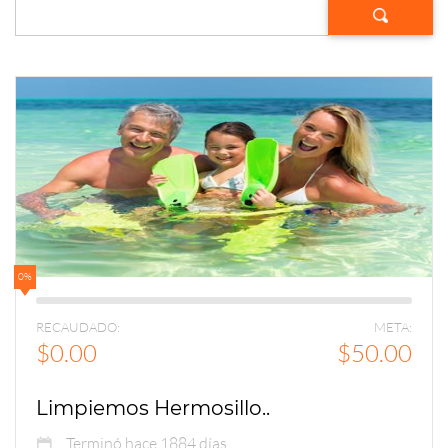
0%
RECAUDADO:
META:
$0.00
$50.00
Limpiemos Hermosillo..
Terminó hace 1884 días.